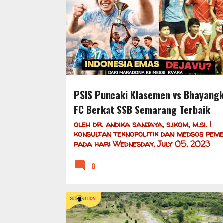
s
PSIS SEMARANG
PSIS SEMARANG HARI INI
t
s
PSIS Puncaki Klasemen vs Bhayang
FC Berkat SSB Semarang Terbaik
oleh
dr. andika sanjaya, s.ikom, m.si. |
konsultan teknopolitik dan medsos pem
pada hari
Wednesday, July 05, 2023
0
BANJARBARU
DAFTAR SSB
KALIMANTAN