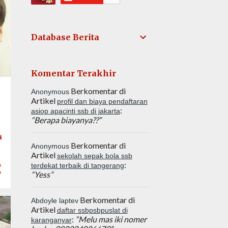
Database Berita
Komentar Terakhir
Berkomentar di
Anonymous
Artikel
profil dan biaya pendaftaran
:
asiop apacinti ssb di jakarta
“Berapa biayanya??”
h
Berkomentar di
Anonymous
Artikel
sekolah sepak bola ssb
:
terdekat terbaik di tangerang
“Yess”
Berkomentar di
Abdoyle laptev
Artikel
daftar ssbpsbpuslat di
:
“Melu mas iki nomer
karanganyar