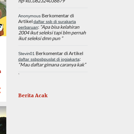
hp-ku..082324036679”
Berkomentar di
Anonymous
Artikel
daftar ssb di surakarta
:
“Apa bisa kelahiran
perbaruan
2004 ikut seleksi tapi blm pernah
ikut seleksi dmn pun ”
Berkomentar di Artikel
Stevin01
:
daftar ssbpsbpuslat di jogjakarta
“Mau daftar gimana caranya kak”
h
`
Berita Acak