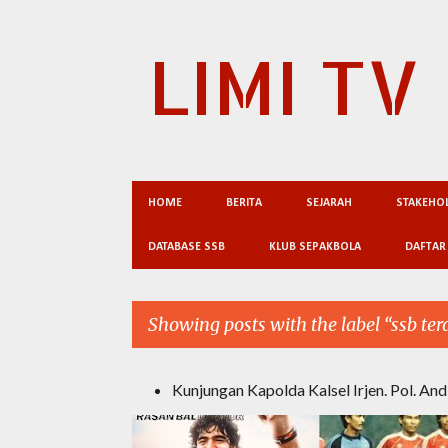
LIMI TV
HOME
BERITA
SEJARAH
STAKEHO
DATABASE SSB
KLUB SEPAKBOLA
DAFTAR
Showing posts with the label
ssb ter
Kunjungan Kapolda Kalsel Irjen. Pol. An
P
o