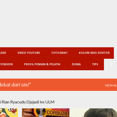
Skip to main content
LDER
VIDEO YOUTUBE
FOTOGRAFI
KOLOM MAS DOKTOR
 STADION
PROFIL PEMAIN & PELATIH
DUNIA
TIPS
dekat dari sini
VIEW AL
di Rian Ryacudu Djajadi ke ULM