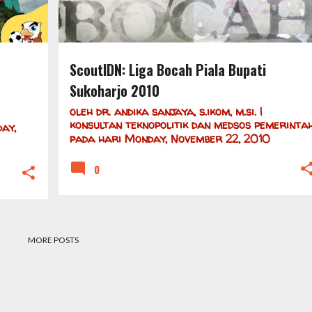
ScoutIDN: Liga Bocah Piala Bupati
Sukoharjo 2010
oleh
dr. andika sanjaya, s.ikom, m.si. |
konsultan teknopolitik dan medsos pemerinta
ay,
pada hari
Monday, November 22, 2010
0
MORE POSTS
Powered by Blogger