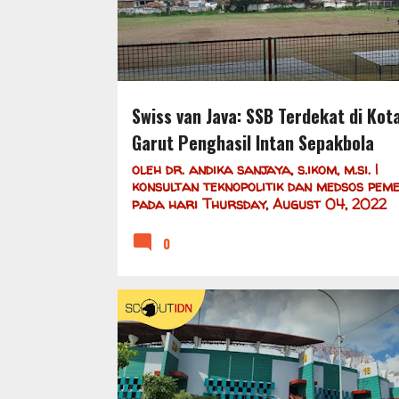
Swiss van Java: SSB Terdekat di Kot
Garut Penghasil Intan Sepakbola
oleh
dr. andika sanjaya, s.ikom, m.si. |
konsultan teknopolitik dan medsos pem
pada hari
Thursday, August 04, 2022
0
DAFTAR SSB
JAWA
SSB
SSB DI JAWA TIMUR