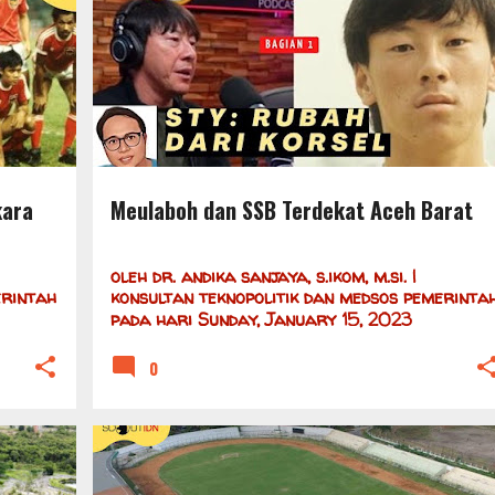
+
6
ACEH
ACEH BARAT
MEULABOH
+
1
kara
Meulaboh dan SSB Terdekat Aceh Barat
oleh
dr. andika sanjaya, s.ikom, m.si. |
erintah
konsultan teknopolitik dan medsos pemerinta
pada hari
Sunday, January 15, 2023
0
+
6
BANJARMASIN
DAFTAR SSB
KALIMANTAN
+
6